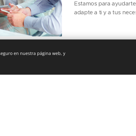
Estamos para ayudarte 
adapte a ti y a tus nece
 seguro en nuestra página web, y
b fue creada con Webnode.
Crea tu propia web
gratis hoy mismo!
emos